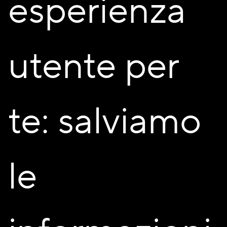
esperienza
utente per
te: salviamo
le
XLAM: La casa con l’anima di
legno