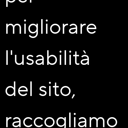
migliorare
l'usabilità
Sei interessato a questo
intervento?
del sito,
Contattaci per maggiori informazioni
raccogliamo