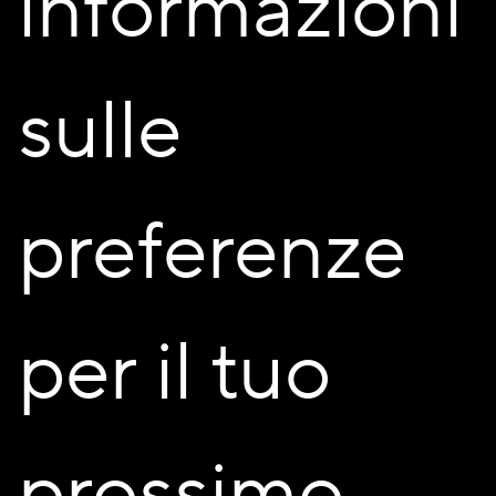
informazioni
XLAM è un
sistema costruttivo formato da pannelli
massicci in legno
incollato a strati incrociati (X-LAM).
Pareti e solette formano una struttura scatolare di
sulle
notevole
rigidezza e robustezza strutturale
, evitando la
concentrazione delle forze agenti sulla struttura e sulle
fondamenta. Il legno lavorato con l’innovativo metodo a
pannelli X-Lam è
traspirante, igroscopico, evita la
formazione di muffe
, isolante termico acustico ed è
preferenze
flessibile.
per il tuo
prossimo