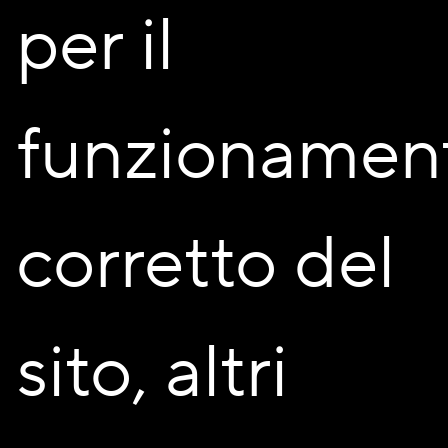
per il
funzionamen
Domus Lignea sorge a due passi dalla pista ciclabile che
collega il Parco del Grugnotorto al Parco Nord
, in un’area
verde che dà respiro al quartiere ma che vanta una serie
servizi a misura d’uomo:
negozi di vicinato
,
farmacia
, un
corretto del
piccolo supermercato
e un
complesso scolastico
che va
dalla materna alle medie ideali per le famiglie.
A completare l’offerta per gli abitanti la presenza di
fermate del trasporto pubblico a pochi passi
:
sito, altri
letteralmente tutto quello serve sotto casa.
Domus Lignea è un
innovativo progetto residenziale
in