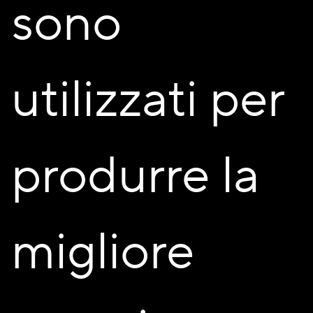
sono
edilizia convenzionata* realizzato con
strutture portanti in
legno
, composto da 16 appartamenti in
classe energetica
A
con relativi box. La palazzina è inserita in un
contesto
residenziale tranquillo
, ricco di servizi, negozi e aree verdi.
utilizzati per
Complesso scolastico dal nido alla scuola media nelle
immediate vicinanze. Ampio parcheggio pubblico
adiacente allo stabile. A 100 mt fermate autobus, linee
per Milano, Sesto e hinterland.
produrre la
* La convenzione determina esclusivamente il prezzo
medio al metro quadrato. Prevede che gli acquirenti siano
in possesso di requisiti soggettivi, l’area è di proprietà di
chi acquista (NON prevede alcun diritto di superficie).
migliore