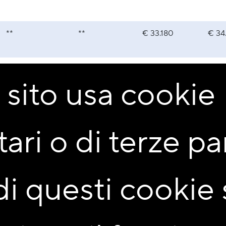
**
**
€ 33.180
€ 34
**
**
€ 36.610
€ 38
sito usa cookie
**
**
**
€ 41
ari o di terze par
gio tipo
di questi cookie
essario presentare il casellario giudiziale e il certificato carich
el nucleo familiare.
i e realizzati con convenzioni, la cooperativa provvederà anche all