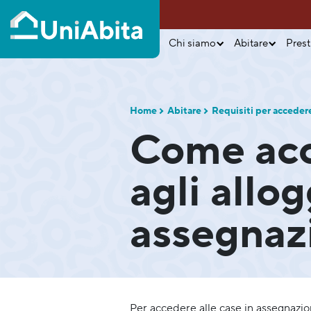
Chi siamo
Abitare
Prest
Home
Abitare
Requisiti per acceder
Come ac
agli allog
assegnaz
Per accedere alle case in assegnazio