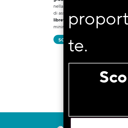
nella graduatoria di assegnazione. P
proport
di assegnazione
è necessario essere
libretto di prestito sociale
, fruttifer
minimo di € 1.500.
te.
SCOPRI I BANDI APERTI
Scop