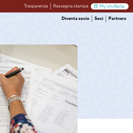
Trasparenza
Rassegna stampa
My UniAbita
Diventa socio
Soci
Partners