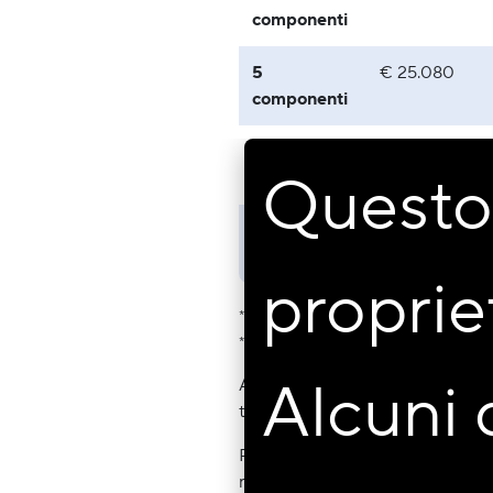
componenti
5
€ 25.080
componenti
6
€ 28.510
Questo 
componenti
7
€ 31.680
componenti
propriet
* costo indicativo calcolato su un allog
** alloggio non idoneo
Alcuni 
All’atto di assegnazione, sarà nec
tutti i componenti maggiorenni d
Per gli alloggi pilotis, sottotett
requisiti previsti dalle stesse.