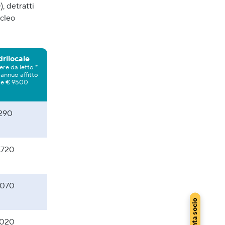
 detratti
ucleo
rilocale
re da letto *
annuo affitto
se € 9500
.290
.720
.070
Diventa socio
.020