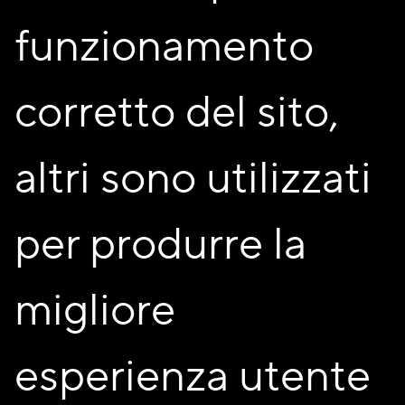
funzionamento
20 maggio 2026
Condividi
corretto del sito,
https://youtu.be/ow0qUpIB058
altri sono utilizzati
Cosa significa oggi garantire davvero il diritto alla casa?
Significa costruire luoghi in cui le persone possano vivere,
crescere, creare relazioni e immaginare il proprio futuro, al
per produrre la
riparo dalla speculazione e dalle disuguaglianze.Per
questo siamo particolarmente orgogliosi che Fondazione
Feltrinelli abbia scelto di raccontare UniAbita come
migliore
modello di abitare sostenibile e cooperativo all’interno
dello speciale “Cronache della cooperazione”.Il video
racconto parte dalla testimonianza del nostro Presidente
esperienza utente
Pierpaolo Forello e attraversa la storia e i valori che
guidano ogni giorno il lavoro della Cooperativa: il diritto