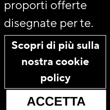
proporti offerte
disegnate per te.
Sono un socio
Non sono un socio
Scopri di più sulla
Acconsento al trattamento dei miei dati personali per i
fini descritti nell’
informativa privacy
nostra cookie
ISCRIVITI
policy
ACCETTA