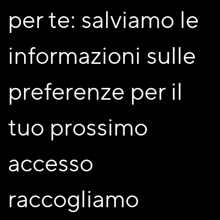
alla casa come diritto fondamentale, la proprietà indivisa,
per te: salviamo le
la rigenerazione urbana sostenibile, la costruzione di
comunità solidali e partecipative.
informazioni sulle
Ma soprattutto racconta le persone. Racconta gli sguardi
emozionati di Cosmin e Sara, giovanissimi nuovi
assegnatari, che attraverso UniAbita hanno trovato non
preferenze per il
soltanto una casa, ma la possibilità concreta di costruire il
proprio futuro. È in storie come la loro che ritroviamo il
senso più profondo del nostro lavoro: rendere l’abitare
tuo prossimo
accessibile, dignitoso e stabile anche per le nuove
generazioni.
accesso
In un momento storico in cui il tema della casa è sempre
più centrale nel dibattito pubblico europeo e nazionale, il
servizio di Fondazione Feltrinelli richiama con forza alcune
questioni fondamentali: negli ultimi anni i prezzi delle
raccogliamo
abitazioni sono cresciuti in modo vertiginoso mentre salari
e possibilità economiche delle famiglie sono rimasti fermi;