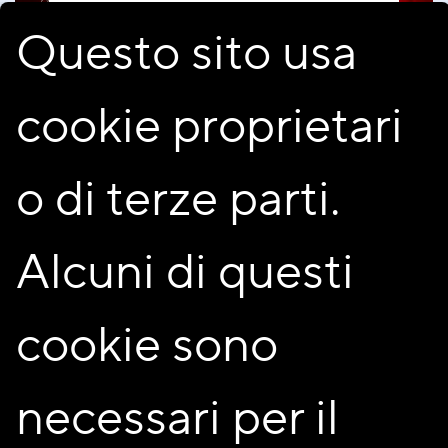
CORPO SENZA
Questo sito usa
L'ANIMA
Spettacolo teatrale
cookie proprietari
Domenica 22 marzo 2026 | ore
16:30
Salone della Cooperazione "G.
o di terze parti.
Matteotti" via I Maggio 5
Cinisello Balsamo
ingresso libero
Alcuni di questi
cookie sono
Condividi
necessari per il