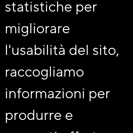
statistiche per
migliorare
l'usabilità del sito,
raccogliamo
informazioni per
Scopri in anteprima tutte le
produrre e
novità, iscriviti alla
newsletter!