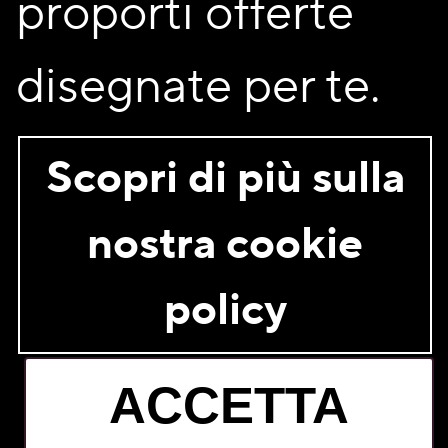
proporti offerte
disegnate per te.
Sono un socio
Non sono un socio
Scopri di più sulla
Acconsento al trattamento dei miei dati personali per i
fini descritti nell’
informativa privacy
nostra cookie
ISCRIVITI
policy
ACCETTA