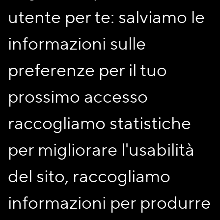
utente per te: salviamo le
Scopri in anteprima tutte le
informazioni sulle
novità, iscriviti alla
newsletter!
preferenze per il tuo
prossimo accesso
raccogliamo statistiche
Sono un socio
Non sono un socio
per migliorare l'usabilità
Acconsento al trattamento dei miei dati personali per i
del sito, raccogliamo
fini descritti nell’
informativa privacy
informazioni per produrre
ISCRIVITI