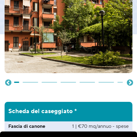
Scheda del caseggiato *
Fascia di canone
1 | €70 mq/annuo - spese
escluse