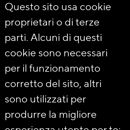
Questo sito usa cookie
Alloggi
76
Box
Sì
proprietari o di terze
Posti auto
Sì
parti. Alcuni di questi
Posti bici/moto
Sì
Piani fuori terra
5
cookie sono necessari
Ascensore
Sì
Portineria
No
per il funzionamento
Vicinanza supermercati /
supermercato 100mt /
farmacie
farmacia 100 mt
corretto del sito, altri
Mezzi pubblici
702 ( Cinisello / Cologno
Nord M2) / 727 (Stazione
sono utilizzati per
Cusano / Stazione
Cormano) / 728 ( Bignami
produrre la migliore
M5 - Cusano) / 729
(Sesto FS M1 - Comasina
M2)