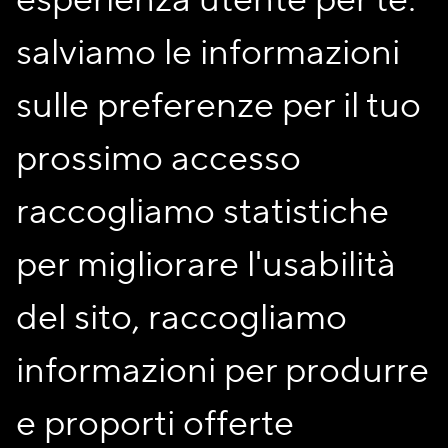
esperienza utente per te:
Scuole
asilo nido, materna,
salviamo le informazioni
elementari e medie nelle
vicinanze
sulle preferenze per il tuo
Cortile
Sì
Area giochi
No
prossimo accesso
Accesso disabili
No
raccogliamo statistiche
Salone di caseggiato
Si
Biblioteca
No
per migliorare l'usabilità
Aree verdi
No
del sito, raccogliamo
*Le informazioni sono indicative; eventuali richieste o
necessità specifiche dovranno essere comunicate e
informazioni per produrre
verificate insieme al nostro Ufficio Assegnazioni
e proporti offerte